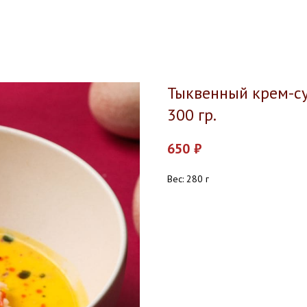
Тыквенный крем-су
300 гр.
650
₽
Вес: 280 г